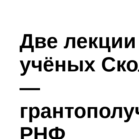
Две лекции от
учёных Сколтех
—
грантополучател
РНФ
Приглашаем узнать об
исследованиях на стыке
фундаментальной науки и высо
технологий